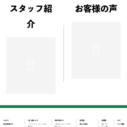
スタッフ紹
お客様の声
介
コンセプト
工法・素材について
成功する家づくり
施工事例
会社情報
ブログ
大栄工業の家づくり
パッシブソーラーシステム「そよ風」
大栄工業のオーダーメイド住宅
暮らし方を見る
概要・沿革
イベント情報
通気工法
保証について
スタッフ紹介