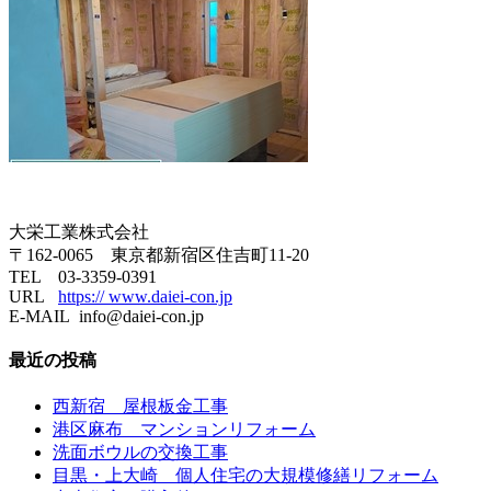
大栄工業株式会社
〒162-0065 東京都新宿区住吉町11-20
TEL 03-3359-0391
URL
https:// www.daiei-con.jp
E-MAIL info@daiei-con.jp
最近の投稿
西新宿 屋根板金工事
港区麻布 マンションリフォーム
洗面ボウルの交換工事
目黒・上大崎 個人住宅の大規模修繕リフォーム