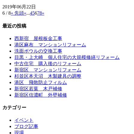
2019年06月22日
6 / 8
« 先頭
«
...
4
5
6
7
8
»
最近の投稿
西新宿 屋根板金工事
港区麻布 マンションリフォーム
洗面ボウルの交換工事
目黒・上大崎 個人住宅の大規模修繕リフォーム
中古住宅 購入後のリフォーム
新宿区 マンションリフォーム
杉並区本天沼 木製建具の調整
港区 飛散防止フィルム
新宿区若葉 木戸補修
新宿区信濃町 外壁補修
カテゴリー
イベント
ブログ記事
現場