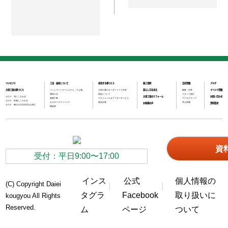
コンセプト
工法・素材について
成功する家づくり
施工事例
会社情報
ブログ
大栄工業の家づくり
パッシブソーラーシステム「そよ風」
大栄工業のオーダーメイド住宅
暮らし方を見る
概要・沿革
イベント情報
通気工法
保証について
スタッフ紹介
その１ 木にこだわる
大栄工業のリフォーム
お問い合わせ
基礎工事
スケジュール＆アフターサービス
アクセスマップ
その２ 性能にこだわる
セルローズファイバー
資金計画
求人情報
お客様の声
資料請求
その３ 都心の注文住宅をお得に
構造材
資
受付：平日9:00〜17:00
インス
公式
個人情報の
(C) Copyright Daiei
タグラ
Facebook
取り扱いに
kougyou All Rights
Reserved.
ム
ページ
ついて