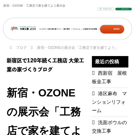
新宿・OZONE 工務店で家を建てよう展示会
受付：平日9:00〜17:00
お問い合わせ
コンセプト
大栄工業の家づくり
施工事例
リフォーム
お客様の声
会社情報
資料請求
ブログ
新宿・OZONEの展示会「工務店で家を建てよう」
新宿区で120年続く工務店 大栄工
最近の投稿
業の家づくりブログ
西新宿 屋根
板金工事
新宿・OZONE
港区麻布 マ
ンションリフォ
の展示会「工務
ーム
洗面ボウルの
店で家を建てよ
交換工事